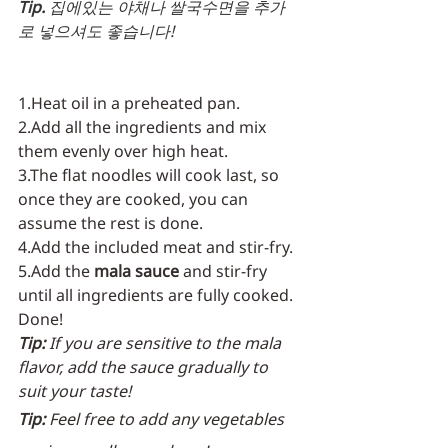
Tip. 
집에있는 야채나 쌀국수면을 추가
로 넣으셔도 좋습니다!
1.Heat oil in a preheated pan.
2.Add all the ingredients and mix 
them evenly over high heat.
3.The flat noodles will cook last, so 
once they are cooked, you can 
assume the rest is done.
4.Add the included meat and stir-fry.
5.Add the 
mala sauce
 and stir-fry 
until all ingredients are fully cooked. 
Done!
Tip:
 If you are sensitive to the mala 
flavor, add the sauce gradually to 
suit your taste!
Tip:
 Feel free to add any vegetables 