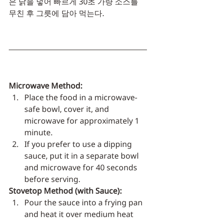
은 닭을 넣어 빠르게 30초 가량 소스를 
무친 후 그릇에 담아 먹는다. 
Microwave Method:
Place the food in a microwave-
safe bowl, cover it, and 
microwave for approximately 1 
minute.
If you prefer to use a dipping 
sauce, put it in a separate bowl 
and microwave for 40 seconds 
before serving.
Stovetop Method (with Sauce):
Pour the sauce into a frying pan 
and heat it over medium heat 