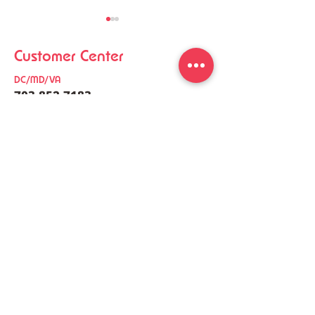
Customer Center
DC/MD/VA
703-852-7183
co
nt
act@meal4u.co
Ham Bomb Budae Jjigae
Perilla Oil Buc
[햄폭탄부대찌개]
Noodles [들
meal4u
Weekly menu
Meal plan
First order special
Delivery area
Recipe
FAQ