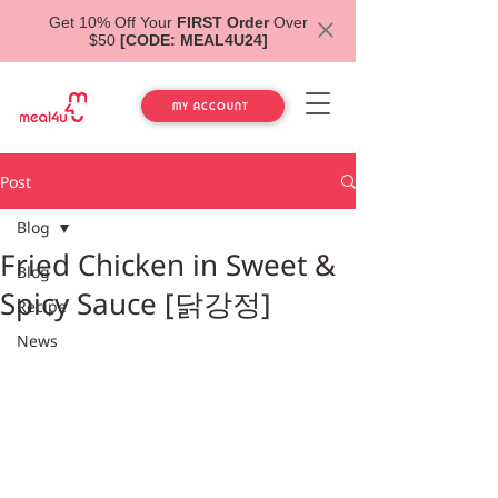
Get 10% Off Your
FIRST Order
Over
$50
[CODE: MEAL4U24]
MY ACCOUNT
Post
Blog
Fried Chicken in Sweet &
Blog
Spicy Sauce [닭강정]
Recipe
News