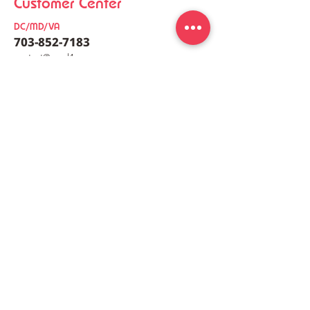
Customer Center
DC/MD/VA
703-852-7183
co
nt
act@meal4u.co
Ham Bomb Budae Jjigae
Perilla Oil Buc
[햄폭탄부대찌개]
Noodles [들
meal4u
Weekly menu
Meal plan
First order special
Delivery area
Recipe
FAQ
Company
Our Story
How it works